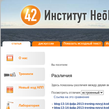
статья
дискуcсии
Показать исходный текст
И
О нас
Вы посетили:
Тренинги
Различия
Здесь показаны различия между двумя в
Новый код НЛП
Посмотреть отличия
Ссылка на это сравнение
-
blog:13-14-ijulja-2013-trening-novyj-kod
Лаборатория
+
blog:13-14-ijulja-2013-trening-novyj-kod