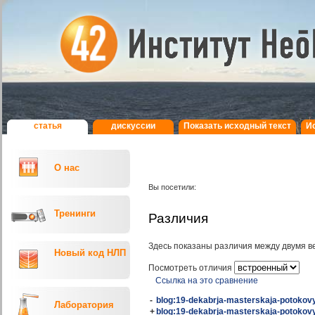
статья
дискуcсии
Показать исходный текст
И
О нас
Вы посетили:
Тренинги
Различия
Здесь показаны различия между двумя в
Новый код НЛП
Посмотреть отличия
Ссылка на это сравнение
-
blog:19-dekabrja-masterskaja-potokovyx
Лаборатория
+
blog:19-dekabrja-masterskaja-potokovyx