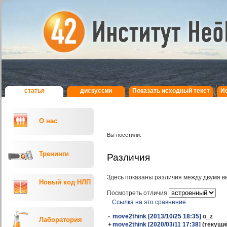
статья
дискуcсии
Показать исходный текст
И
О нас
Вы посетили:
Тренинги
Различия
Здесь показаны различия между двумя в
Новый код НЛП
Посмотреть отличия
Ссылка на это сравнение
-
move2think [2013/10/25 18:35]
o_z
Лаборатория
+
move2think [2020/03/11 17:38]
(текущи