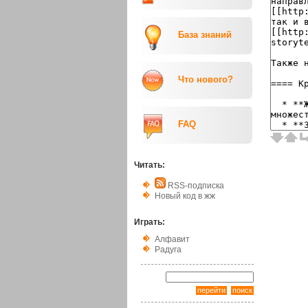
База знаний
Что нового?
FAQ
Читать:
RSS-подписка
Новый код в жж
Играть:
Алфавит
Радуга