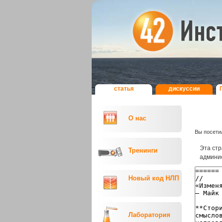
статья
дискуcсии
О нас
Вы посети
Эта стр
Тренинги
админис
Новый код НЛП
Лаборатория